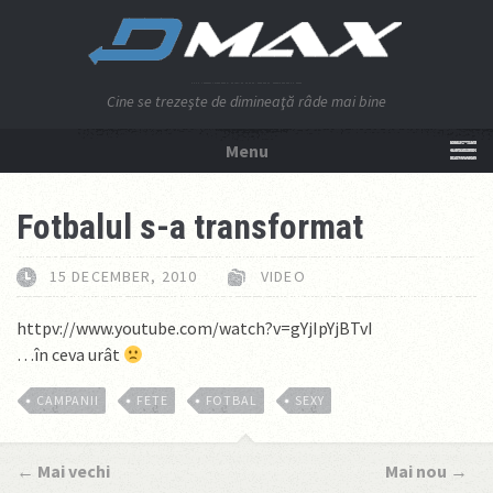
Cine se trezeşte de dimineaţă râde mai bine
Menu
NU APĂSA AICI!
Fotbalul s-a transformat
15 DECEMBER, 2010
VIDEO
httpv://www.youtube.com/watch?v=gYjIpYjBTvI
…în ceva urât
CAMPANII
FETE
FOTBAL
SEXY
←
Mai vechi
Mai nou
→