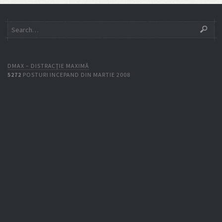
DMAX – DISTRACŢIE MAXIMĂ
5272
POSTURI INCEPAND DIN MARTIE 2008