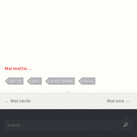
Mai multe…
BETIVI
FAIL
SLIDE SHARE
YOGA
←
Mai vechi
Mai nou
→