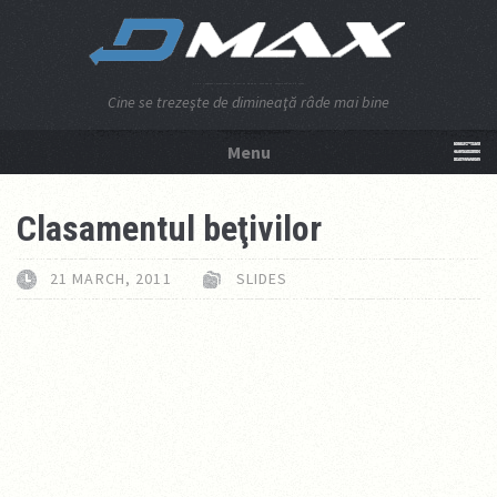
Cine se trezeşte de dimineaţă râde mai bine
Menu
NU APĂSA AICI!
Clasamentul beţivilor
21 MARCH, 2011
SLIDES