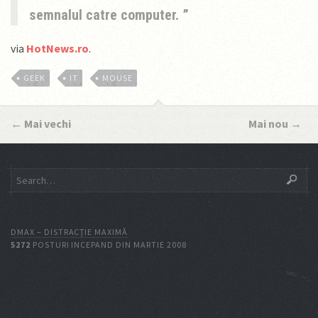
semnalul catre computer.
via
HotNews.ro
.
GEEK
IT
MOUSE
←
Mai vechi
Mai nou
→
DMAX – DISTRACŢIE MAXIMĂ
5272
POSTURI INCEPAND DIN MARTIE 2008