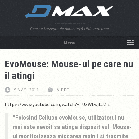
Cine se trezeşte de dimineaţă râde mai bine
Menu
NU APĂSA AICI!
EvoMouse: Mouse-ul pe care nu
îl atingi
9 MAY, 2011
VIDEO
httpv://www.youtube.com/watch?v=UZWLwjbJZ-s
Folosind Celluon evoMouse, utilizatorul nu
mai este nevoit sa atinga dispozitivul. Mouse-
ul monitorizeaza miscarea mainii si trasmite