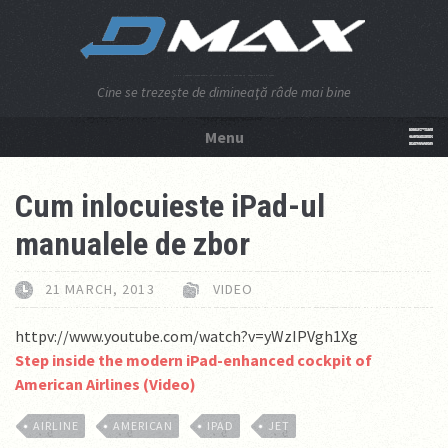
Cine se trezeşte de dimineaţă râde mai bine
Menu
NU APĂSA AICI!
Cum inlocuieste iPad-ul
manualele de zbor
21 MARCH, 2013
VIDEO
httpv://www.youtube.com/watch?v=yWzIPVgh1Xg
Step inside the modern iPad-enhanced cockpit of
American Airlines (Video)
AIRLINE
AMERICAN
IPAD
JET