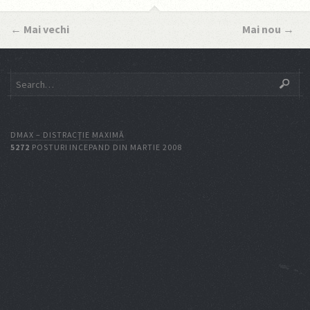
←
Mai vechi
Mai nou
→
DMAX – DISTRACŢIE MAXIMĂ
5272
POSTURI INCEPAND DIN MARTIE 2008