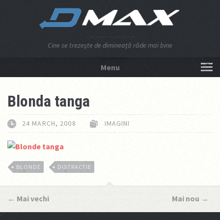
Cine se trezeşte de dimineaţă râde mai bine
Menu
NU APĂSA AICI!
Blonda tanga
24 MARCH, 2008
IMAGINI
BLONDE
DISTRACTIE
←
Mai vechi
Mai nou
→