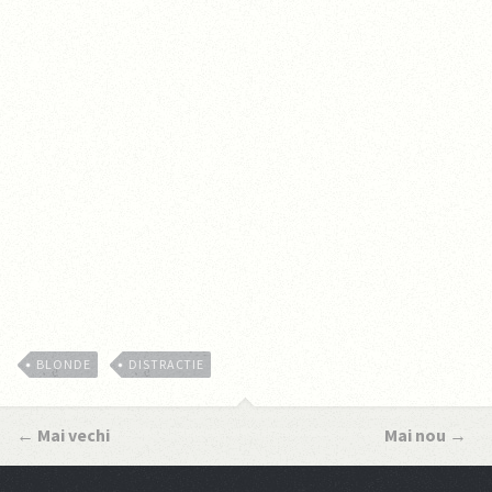
BLONDE
DISTRACTIE
←
Mai vechi
Mai nou
→