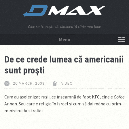
Cine se trezeşte de dimineaţă râde mai bine
Menu
NU APĂSA AICI!
De ce crede lumea că americanii
sunt proşti
20 MARCH, 2008
VIDEO
Cum au aselenizat ruşii, ce înseamnă de fapt KFC, cine e
Cofee
Annan. Sau care e religia în Israel şi cum să dai mâna cu prim-
ministrul Australiei.