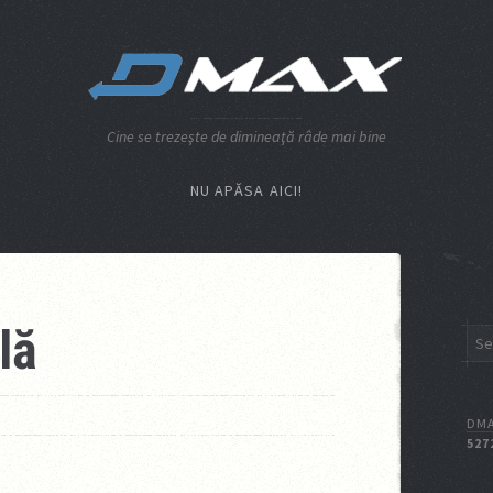
Cine se trezeşte de dimineaţă râde mai bine
NU APĂSA AICI!
lă
DMA
527