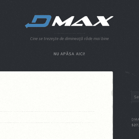
Cine se trezeşte de dimineaţă râde mai bine
NU APĂSA AICI!
DMA
527