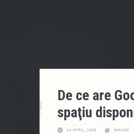
De ce are Go
spaţiu disponi
24 APRIL, 2008
IMAGINI