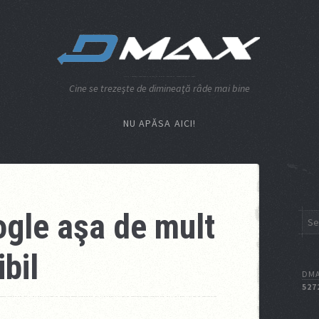
Cine se trezeşte de dimineaţă râde mai bine
NU APĂSA AICI!
ogle aşa de mult
bil
DMA
527