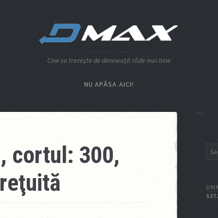
Cine se trezeşte de dimineaţă râde mai bine
NU APĂSA AICI!
, cortul: 300,
reţuită
DMA
527