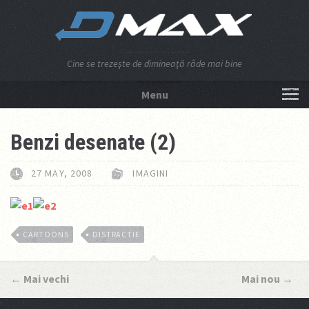
Cine se trezeşte de dimineaţă râde mai bine
Menu
NU APĂSA AICI!
Benzi desenate (2)
27 MAY, 2008
IMAGINI
CARTOONS
DISTRACTIE
←
Mai vechi
Mai nou
→