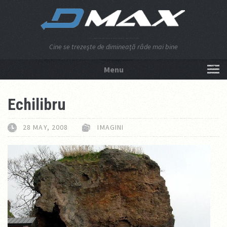
Cine se trezeşte de dimineaţă râde mai bine
Menu
NU APĂSA AICI!
Echilibru
28 MAY, 2008
IMAGINI