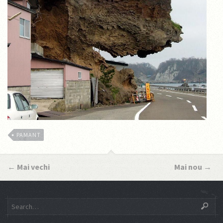
PAMANT
←
Mai vechi
Mai nou
→