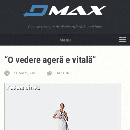
Cine se trezeşte de dimineaţă râde mai bine
Menu
NU APĂSA AICI!
“O vedere ageră e vitală”
21 MAY, 2008
IMAGINI