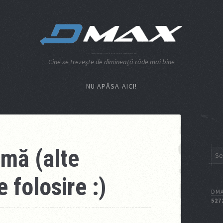
Cine se trezeşte de dimineaţă râde mai bine
NU APĂSA AICI!
emă (alte
e folosire :)
DMA
527