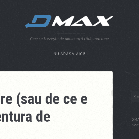
Cine se trezeşte de dimineaţă râde mai bine
NU APĂSA AICI!
ere (sau de ce e
entura de
DMA
527