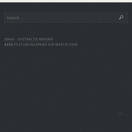
DMAX – DISTRACŢIE MAXIMĂ
5272
POSTURI INCEPAND DIN MARTIE 2008