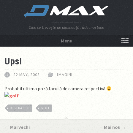
Cine se trezeşte de dimineaţă râde mai bine
Menu
NU APĂSA AICI!
Ups!
22 MAY, 2008
IMAGINI
Probabil ultima poză facută de camera respectivă
DISTRACTIE
GOLF
←
Mai vechi
Mai nou
→