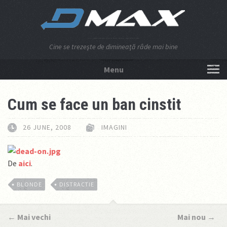
Cine se trezeşte de dimineaţă râde mai bine
Menu
NU APĂSA AICI!
Cum se face un ban cinstit
26 JUNE, 2008
IMAGINI
De
aici
.
BLONDE
DISTRACTIE
←
Mai vechi
Mai nou
→