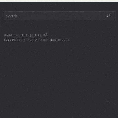
DMAX – DISTRACŢIE MAXIMĂ
5272
POSTURI INCEPAND DIN MARTIE 2008