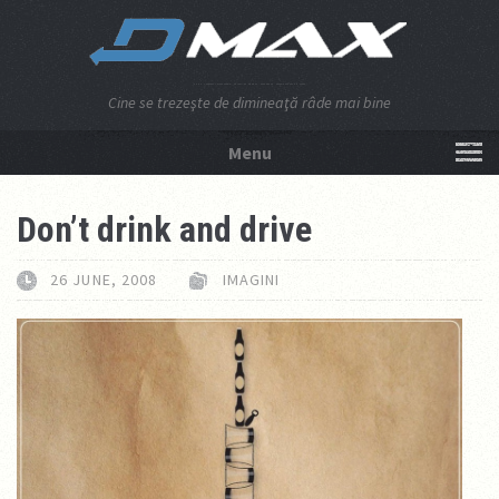
Cine se trezeşte de dimineaţă râde mai bine
Menu
NU APĂSA AICI!
Don’t drink and drive
26 JUNE, 2008
IMAGINI