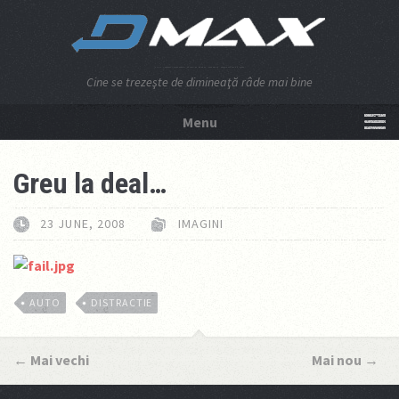
Cine se trezeşte de dimineaţă râde mai bine
Menu
NU APĂSA AICI!
Greu la deal…
23 JUNE, 2008
IMAGINI
AUTO
DISTRACTIE
←
Mai vechi
Mai nou
→