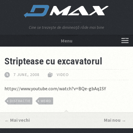
Cine se trezeşte de dimineaţă râde mai bine
Menu
NU APĂSA AICI!
Striptease cu excavatorul
7 JUNE, 2008
VIDEO
httpv://www.youtube.com/watch?v=BQe-gbAq1SY
DISTRACTIE
WEIRD
←
Mai vechi
Mai nou
→