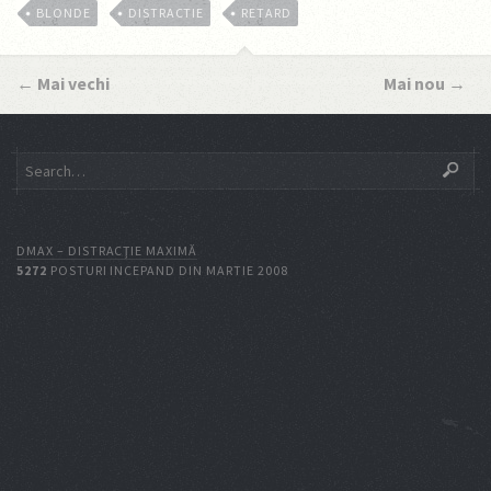
BLONDE
DISTRACTIE
RETARD
←
Mai vechi
Mai nou
→
DMAX – DISTRACŢIE MAXIMĂ
5272
POSTURI INCEPAND DIN MARTIE 2008