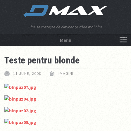
Cine se trezeşte de dimineaţă râde mai bine
Menu
NU APĂSA AICI!
Teste pentru blonde
11 JUNE, 2008
IMAGINI