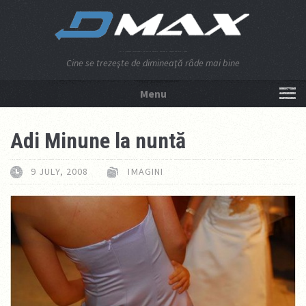
Cine se trezeşte de dimineaţă râde mai bine
Menu
NU APĂSA AICI!
Adi Minune la nuntă
9 JULY, 2008
IMAGINI