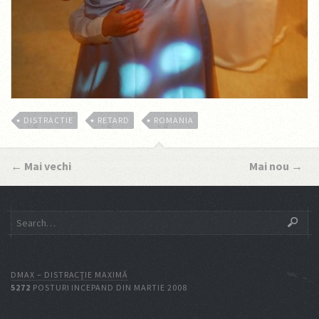
DISTRACTIE
RETARD
ROMANIA
←
Mai vechi
Mai nou
→
DMAX – DISTRACŢIE MAXIMĂ
5272
POSTURI INCEPAND DIN MARTIE 2008