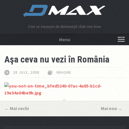
Cine se trezeşte de dimineaţă râde mai bine
Menu
NU APĂSA AICI!
Aşa ceva nu vezi în România
28 JULY, 2008
IMAGINI
←
Mai vechi
Mai nou
→