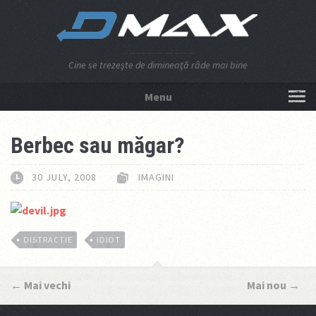
Cine se trezeşte de dimineaţă râde mai bine
Menu
NU APĂSA AICI!
Berbec sau măgar?
30 JULY, 2008
IMAGINI
DISTRACTIE
IDIOT
←
Mai vechi
Mai nou
→