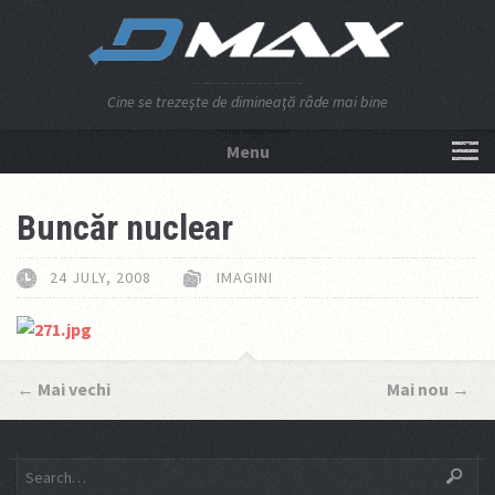
Cine se trezeşte de dimineaţă râde mai bine
Menu
NU APĂSA AICI!
Buncăr nuclear
24 JULY, 2008
IMAGINI
←
Mai vechi
Mai nou
→