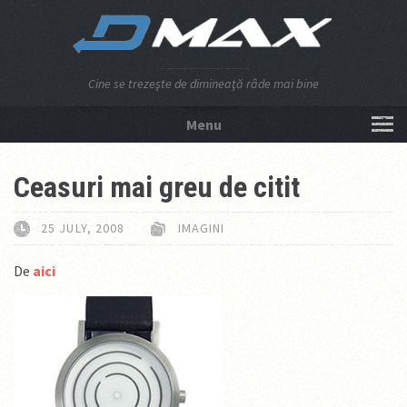
Cine se trezeşte de dimineaţă râde mai bine
Menu
NU APĂSA AICI!
Ceasuri mai greu de citit
25 JULY, 2008
IMAGINI
De
aici