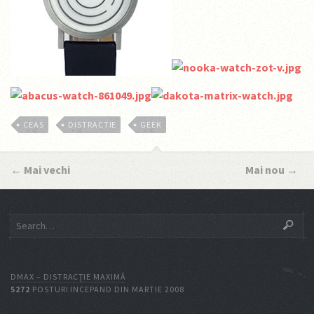
CEAS
DISTRACTIE
GEEK
←
Mai vechi
Mai nou
→
DMAX – DISTRACŢIE MAXIMĂ
5272
POSTURI INCEPAND DIN MARTIE 2008