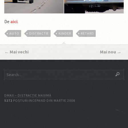
De
aici
.
AUTO
DISTRACTIE
KINDER
RETARD
←
Mai vechi
Mai nou
→
DMAX – DISTRACŢIE MAXIMĂ
5272
POSTURI INCEPAND DIN MARTIE 2008