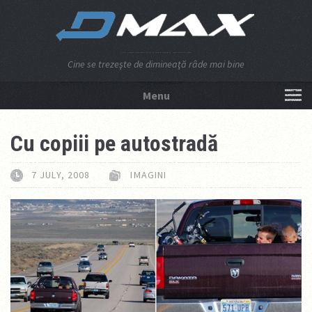
Cine se trezeşte de dimineaţă râde mai bine
Menu
NU APĂSA AICI!
Cu copiii pe autostradă
7 JULY, 2008
IMAGINI