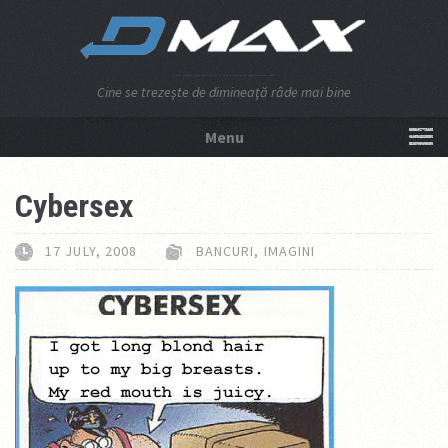
Cine se trezeşte de dimineaţă râde mai bine
Menu
NU APĂSA AICI!
Cybersex
17 JULY, 2008
BANCURI
,
IMAGINI