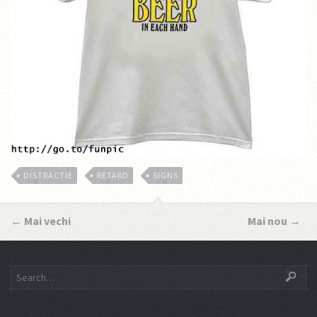
DISTRACTIE
RETARD
SIGNS
←
Mai vechi
Mai nou
→