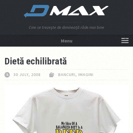
Cine se trezeşte de dimineaţă râde mai bine
Menu
NU APĂSA AICI!
Dietă echilibrată
30 JULY, 2008
BANCURI
,
IMAGINI