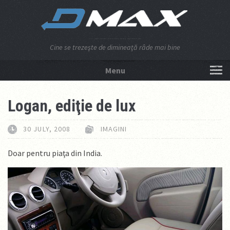
Cine se trezeşte de dimineaţă râde mai bine
Menu
NU APĂSA AICI!
Logan, ediţie de lux
30 JULY, 2008
IMAGINI
Doar pentru piaţa din India.