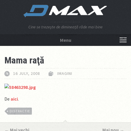
Cine se trezeşte de dimineaţă râde mai bine
Menu
NU APĂSA AICI!
Mama raţă
16 JULY, 2008
IMAGINI
De
aici
.
DISTRACTIE
←
Mai vechi
Mai nou
→