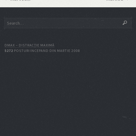
DMAX – DISTRACŢIE MAXIMĂ
5272
POSTURI INCEPAND DIN MARTIE 2008