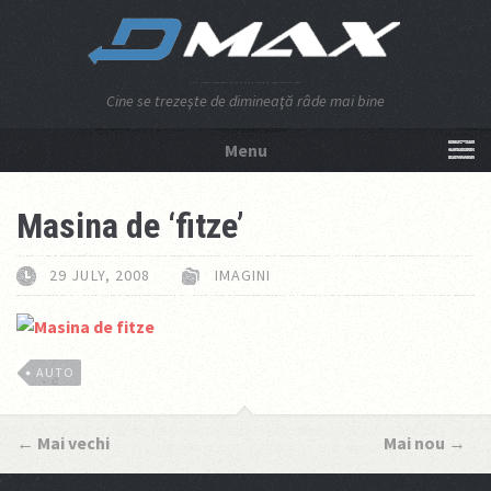
Cine se trezeşte de dimineaţă râde mai bine
Menu
NU APĂSA AICI!
Masina de ‘fitze’
29 JULY, 2008
IMAGINI
AUTO
←
Mai vechi
Mai nou
→