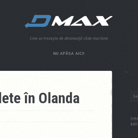
Cine se trezeşte de dimineaţă râde mai bine
NU APĂSA AICI!
lete în Olanda
DMA
527