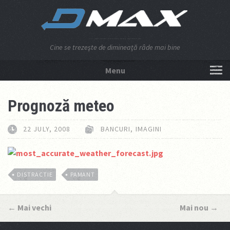
Cine se trezeşte de dimineaţă râde mai bine
Menu
NU APĂSA AICI!
Prognoză meteo
22 JULY, 2008
BANCURI
,
IMAGINI
DISTRACTIE
PAMANT
←
Mai vechi
Mai nou
→