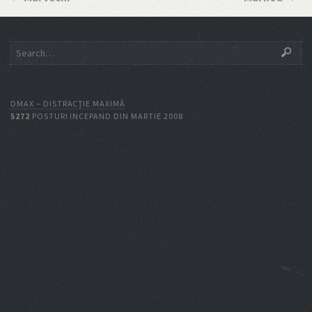
DMAX – DISTRACŢIE MAXIMĂ
5272
POSTURI INCEPAND DIN MARTIE 2008