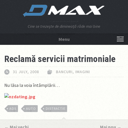
Cine se trezeşte de dimineaţă râde mai bine
Menu
NU APĂSA AICI!
Reclamă servicii matrimoniale
31 JULY, 2008
BANCURI
,
IMAGINI
Nu lăsa la voia întâmplării…
ADS
AUTO
DISTRACTIE
←
Mai vechi
Mai nou
→