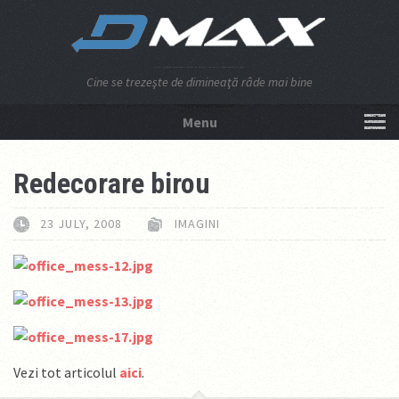
Cine se trezeşte de dimineaţă râde mai bine
Menu
NU APĂSA AICI!
Redecorare birou
23 JULY, 2008
IMAGINI
Vezi tot articolul
aici
.