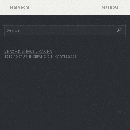
←
Mai vechi
Mai nou
→
DMAX – DISTRACŢIE MAXIMĂ
5272
POSTURI INCEPAND DIN MARTIE 2008