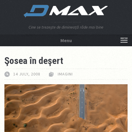
Cine se trezeşte de dimineaţă râde mai bine
Menu
NU APĂSA AICI!
Şosea în deşert
14 JULY, 2008
IMAGINI