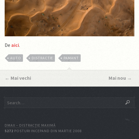
De
aici
.
AUTO
DISTRACTIE
PAMANT
←
Mai vechi
Mai nou
→
DMAX – DISTRACŢIE MAXIMĂ
5272
POSTURI INCEPAND DIN MARTIE 2008