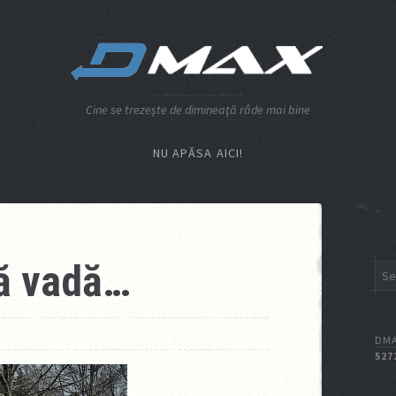
Cine se trezeşte de dimineaţă râde mai bine
NU APĂSA AICI!
ă vadă…
DMA
527