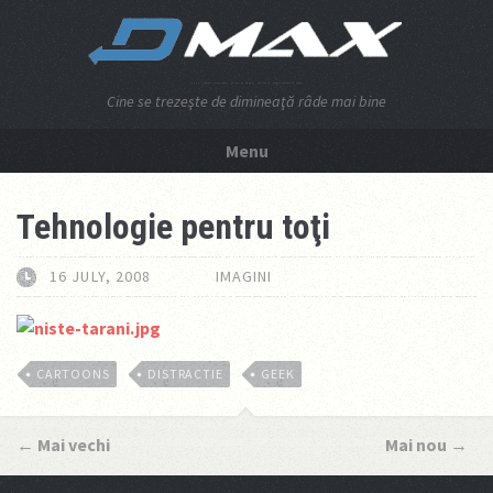
Cine se trezeşte de dimineaţă râde mai bine
Menu
NU APĂSA AICI!
Tehnologie pentru toţi
16 JULY, 2008
IMAGINI
CARTOONS
DISTRACTIE
GEEK
←
Mai vechi
Mai nou
→