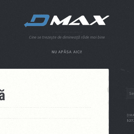
Cine se trezeşte de dimineaţă râde mai bine
NU APĂSA AICI!
ă
DMA
527