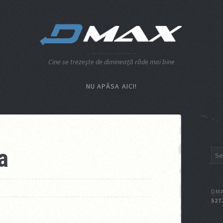
Cine se trezeşte de dimineaţă râde mai bine
NU APĂSA AICI!
a
DMA
527