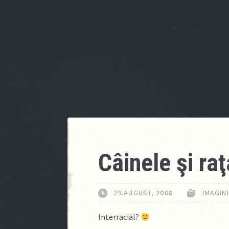
Câinele şi raţ
29 AUGUST, 2008
IMAGINI
Interracial?