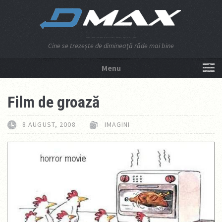
Cine se trezeşte de dimineaţă râde mai bine
Menu
NU APĂSA AICI!
Film de groază
8 AUGUST, 2008
IMAGINI