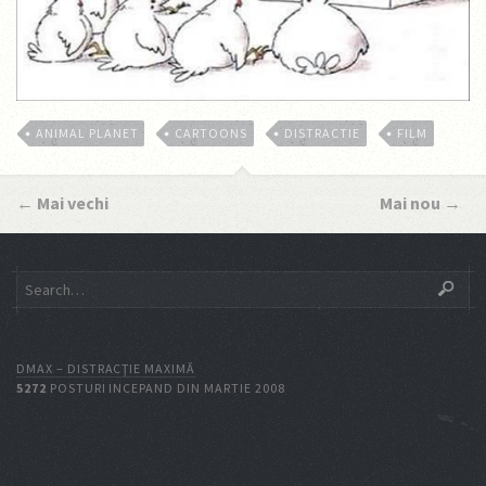
ANIMAL PLANET
CARTOONS
DISTRACTIE
FILM
←
Mai vechi
Mai nou
→
DMAX – DISTRACŢIE MAXIMĂ
5272
POSTURI INCEPAND DIN MARTIE 2008