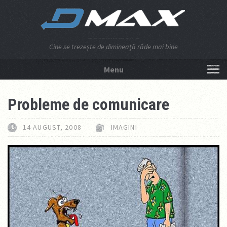
Cine se trezeşte de dimineaţă râde mai bine
Menu
NU APĂSA AICI!
Probleme de comunicare
14 AUGUST, 2008
IMAGINI