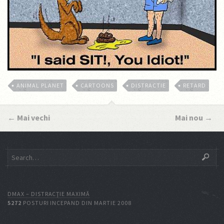
ANIMAL PLANET
CARTOONS
DISTRACTIE
RETARD
←
Mai vechi
Mai nou
→
DMAX – DISTRACŢIE MAXIMĂ
5272
POSTURI INCEPAND DIN MARTIE 2008