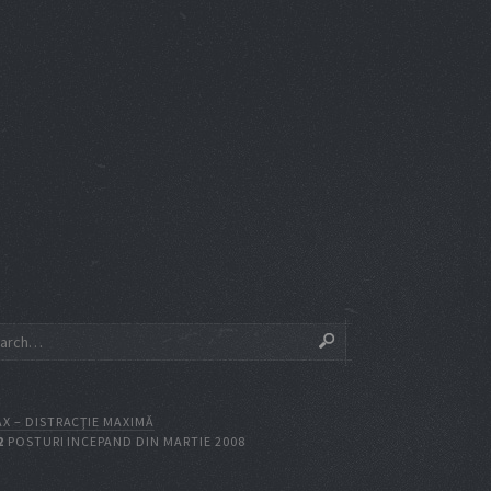
X – DISTRACŢIE MAXIMĂ
2
POSTURI INCEPAND DIN MARTIE 2008