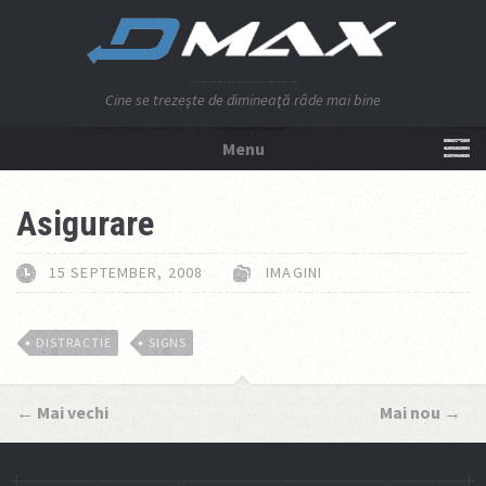
Cine se trezeşte de dimineaţă râde mai bine
Menu
NU APĂSA AICI!
Asigurare
15 SEPTEMBER, 2008
IMAGINI
DISTRACTIE
SIGNS
←
Mai vechi
Mai nou
→