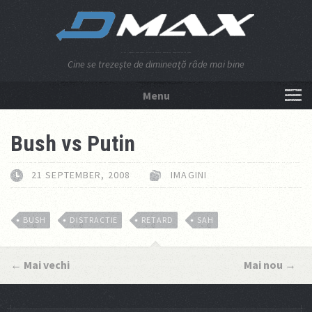
Cine se trezeşte de dimineaţă râde mai bine
Menu
NU APĂSA AICI!
Bush vs Putin
21 SEPTEMBER, 2008
IMAGINI
BUSH
DISTRACTIE
RETARD
SAH
←
Mai vechi
Mai nou
→