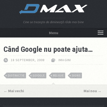
Cine se trezeşte de dimineaţă râde mai bine
Menu
NU APĂSA AICI!
Când Google nu poate ajuta…
18 SEPTEMBER, 2008
IMAGINI
DISTRACTIE
GOOGLE
RELIGIE
SIGNS
←
Mai vechi
Mai nou
→