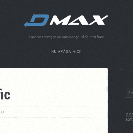
Cine se trezeşte de dimineaţă râde mai bine
NU APĂSA AICI!
fic
EO
DMA
527