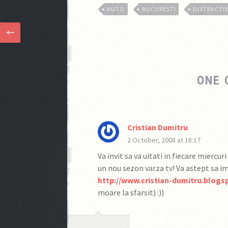
AUTO
BUCURESTI
DISTRACTI
ONE
Cristian Dumitru
2 October, 2008 at 18:17
Va invit sa va uitati in fiecare miercu
un nou sezon varza tv! Va astept sa im
http://www.cristian-dumitru.blog
moare la sfarsit) :))