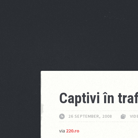
Captivi în tra
26 SEPTEMBER, 2008
VID
via
220.ro