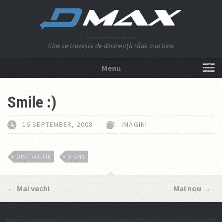
Cine se trezeşte de dimineaţă râde mai bine
Menu
NU APĂSA AICI!
Smile :)
16 SEPTEMBER, 2008
IMAGINI
DISTRACTIE
SIGNS
←
Mai vechi
Mai nou
→