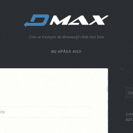
Cine se trezeşte de dimineaţă râde mai bine
NU APĂSA AICI!
INI
DMA
527